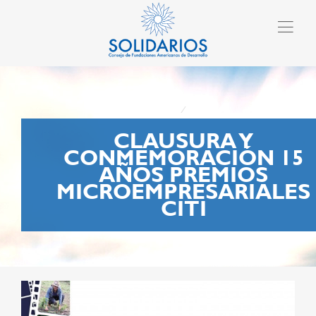
CLAUSURA Y
CONMEMORACIÓN 15
AÑOS PREMIOS
MICROEMPRESARIALES
CITI